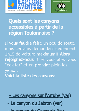
Quels sont les canyons
accessibles à partir de la
région Toulonnaise ?
Il vous faudra faire un peu de route,
mais certains demandent seulement
1h15 de voiture maximum!!
Alors
rejoignez-nous
!!! et vous allez vous
"éclater" et en prendre plein les
yeux...
Voici la liste des canyons:
- Les canyons sur l'Artuby (var)
-
Le canyon du Jabron (var)